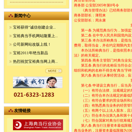
典当管理办法
商务部 公安部2005年第8号令
《典当管理办法》已经商务部部务会
商务部部长：薄熙来
新闻中心
公安部部长：周永康
第一章 总
宝裕获得“诚信创建企业...
第一条 为规范典当行为，加强监
第二条 在中华人民共和国境内设
宝裕典当手机网站隆重上...
第三条 本办法所称典当，是指当户
公司新网站改版上线！
费用，取得当金，并在约定期限内支
本办法所称典当行，是指依照本办
宝裕2011年绝当新品
法》的有关规定。
第四条 商务主管部门对典当业实
热烈祝贺宝裕典当网上商...
第五条 典当行的名称应当符合企业
组织和机构的名称不得含有'典当'字
第六条 典当行从事经营活动，应
第二章 设
第七条 申请设立典当行，应当具
（一）有符合法律、法规规定的
（二）有符合本办法规定的最低限
（三）有符合要求的营业场所和办
（四）有熟悉典当业务的经营管理
友情链接
（五）有两个以上法人股东，且法
（六）符合本办法第九条和第十条
（七）符合国家对典当行统筹规划
第八条 典当行注册资本最低限额为
典当业务的，注册资本最低限额为100