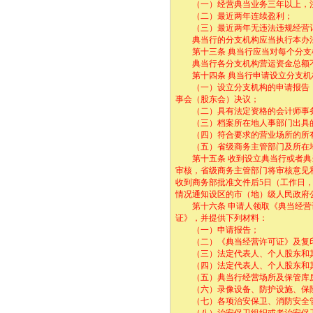
（一）经营典当业务三年以上，注册
（二）最近两年连续盈利；
（三）最近两年无违法违规经营
典当行的分支机构应当执行本办法
第十三条 典当行应当对每个分支机
典当行各分支机构营运资金总额不得
第十四条 典当行申请设立分支机构
（一）设立分支机构的申请报告（
事会（股东会）决议；
（二）具有法定资格的会计师事务
（三）档案所在地人事部门出具的
（四）符合要求的营业场所的所有
（五）省级商务主管部门及所在地
第十五条 收到设立典当行或者典当
审核，省级商务主管部门将审核意见
收到商务部批准文件后5日（工作日
情况通知设区的市（地）级人民政府
第十六条 申请人领取《典当经营许
证》，并提供下列材料：
（一）申请报告；
（二）《典当经营许可证》及复
（三）法定代表人、个人股东和其
（四）法定代表人、个人股东和其
（五）典当行经营场所及保管库房
（六）录像设备、防护设施、保险
（七）各项治安保卫、消防安全