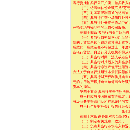
当行委托拍卖行公开拍卖。拍卖收入
（二）绝当物估价金额不足3万元
（三）对国家限制流通的绝当物，
（四）典当行在营业场所以外设立
（五）典当行处分绝当物品中的上
开拍卖绝当物品中的上市公司股份。
第四十四条 典当行的资产应当按
（一）典当行自初始营业起至第一
款的，贷款余额不得超过其注册资本
贷款的，贷款余额不得超过上一年度
业银行贷款。典当行分支机构不得从
（二）典当行对同一法人或者自然
（三）典当行对其股东的典当余额
（四）典当行净资产低于注册资本的
办法关于典当行注册资本最低限额的
（五）典当行财产权利质押典当余额
元的，房地产抵押典当单笔当金数额不
资本的10%。
第四十五条 典当行应当依照法律和
典当行应当按照国家有关规定，真
省级商务主管部门及所在地设区的市
典当行年度财务会计报告须经会计
第七章 监督
第四十六条 商务部对典当业实行
（一）制定有关规章、政策；
（二）负责典当行市场准入和退