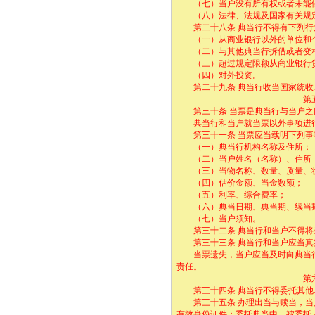
（七）当户没有所有权或者未能依
（八）法律、法规及国家有关规定
第二十八条 典当行不得有下列行
（一）从商业银行以外的单位和
（二）与其他典当行拆借或者变
（三）超过规定限额从商业银行
（四）对外投资。
第二十九条 典当行收当国家统收
第五章 当
第三十条 当票是典当行与当户之
典当行和当户就当票以外事项进行
第三十一条 当票应当载明下列事
（一）典当行机构名称及住所；
（二）当户姓名（名称）、住所（
（三）当物名称、数量、质量、
（四）估价金额、当金数额；
（五）利率、综合费率；
（六）典当日期、典当期、续当
（七）当户须知。
第三十二条 典当行和当户不得将
第三十三条 典当行和当户应当真
当票遗失，当户应当及时向典当行
责任。
第六章 经
第三十四条 典当行不得委托其他单
第三十五条 办理出当与赎当，当户
有效身份证件；委托典当中，被委托