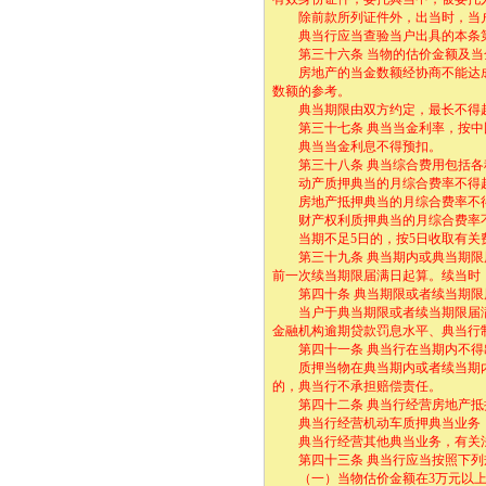
除前款所列证件外，出当时，当户
典当行应当查验当户出具的本条第
第三十六条 当物的估价金额及当
房地产的当金数额经协商不能达成
数额的参考。
典当期限由双方约定，最长不得超
第三十七条 典当当金利率，按中国
典当当金利息不得预扣。
第三十八条 典当综合费用包括各
动产质押典当的月综合费率不得超
房地产抵押典当的月综合费率不得
财产权利质押典当的月综合费率不
当期不足5日的，按5日收取有关
第三十九条 典当期内或典当期限届
前一次续当期限届满日起算。续当时
第四十条 典当期限或者续当期限届
当户于典当期限或者续当期限届满
金融机构逾期贷款罚息水平、典当行
第四十一条 典当行在当期内不得
质押当物在典当期内或者续当期内
的，典当行不承担赔偿责任。
第四十二条 典当行经营房地产抵押
典当行经营机动车质押典当业务，
典当行经营其他典当业务，有关法
第四十三条 典当行应当按照下列
（一）当物估价金额在3万元以上的