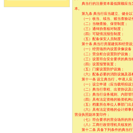
典当行的注册资本最低限额应当为
本。
第九条 典当行应当建立、健全以
（一）收当、续当、赎当查验证件
（二）当物查验、保管制度；
（三）通缉协查核对制度；
（四）可疑情况报告制度；
（五）配备保安人员制度。
第十条 典当行房屋建筑和经营设施
（一）经营场所内设置录像设备（
（二）营业柜台设置防护设施；
（三）设置符合安全要求的典当物
（四）设置报警装置；
（五）门窗设置防护设施；
（六）配备必要的消防设施及器
第十一条 设立典当行，申请人应当
（一）设立申请（应当载明拟设立
（二）典当行章程、出资协议及
（三）典当行业务规则、内部管理
（四）具有法定资格的验资机构出
（五）档案所在单位人事部门出具
（六）具有法定资格的会计师事务
营业执照副本复印件；
（七）符合要求的营业场所的所有
（八）工商行政管理机关核发的《
第十二条 具备下列条件的典当行