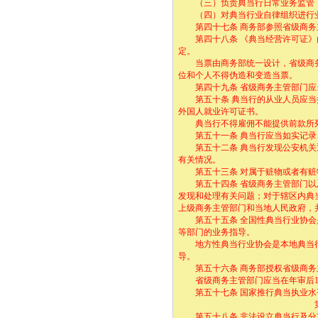
（三）负责典当行日常业务监管
（四）对典当行业自律组织进行
第四十七条 商务部参照省级商务主
第四十八条 《典当经营许可证》由
定。
当票由商务部统一设计，省级商务
位和个人不得伪造和变造当票。
第四十九条 省级商务主管部门应当
第五十条 典当行的从业人员应当持
外国人就业许可证书。
典当行不得雇佣不能提供前款所列
第五十一条 典当行应当如实记录、
第五十二条 典当行发现公安机关通
有关情况。
第五十三条 对属于赃物或者有赃物
第五十四条 省级商务主管部门以及
发现和处理有关问题；对于辖区内典
上级商务主管部门和当地人民政府，
第五十五条 全国性典当行业协会是
等部门的业务指导。
地方性典当行业协会是本地典当行
导。
第五十六条 商务部授权省级商务
省级商务主管部门应当在年审后10
第五十七条 国家推行典当执业水
第八章 罚
第五十八条 非法设立典当行及分支