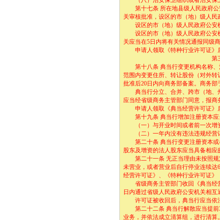
（八）治安保卫组织或者治安保卫
第十七条 所在地县级人民政府公安
关审核批准，设区的市（地）级人民
设区的市（地）级人民政府公安机关
设区的市（地）级人民政府公安机关
关应当在5日内将有关情况通报同级
申请人领取《特种行业许可证》后，
第三章 变更
第十八条 典当行变更机构名称、注
范围内变更住所、转让股份（对外转
批准后20日内向商务部备案。商务部
典当行分立、合并、跨市（地、州、
应当经省级商务主管部门同意，报商
申请人领取《典当经营许可证》后
第十九条 典当行增加注册资本应
（一）与开业时间或者前一次增资
（二）一年内没有违法违规经营
第二十条 典当行变更注册资本或者
股东及增资的法人股东应当具备相应
第二十一条 无正当理由未按照规定
未营业，或者营业后自行停业连续达
经营许可证》、《特种行业许可证》
省级商务主管部门收回《典当经营许
日内通过省级人民政府公安机关相互
许可证被收回后，典当行应当依法
第二十二条 典当行解散应当提前3
业务，并依法成立清算组，进行清算