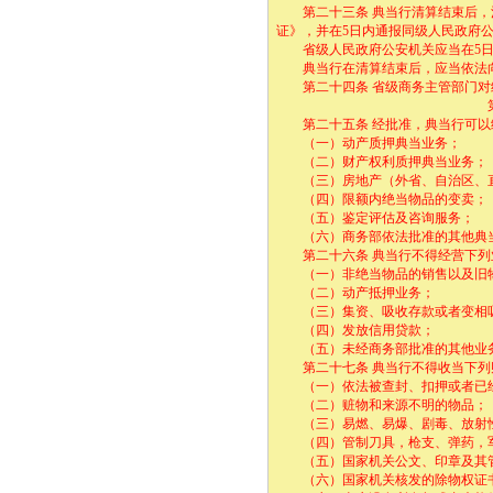
第二十三条 典当行清算结束后，清
证》，并在5日内通报同级人民政府
省级人民政府公安机关应当在5日内
典当行在清算结束后，应当依法向
第二十四条 省级商务主管部门对
第四章 经
第二十五条 经批准，典当行可以
（一）动产质押典当业务；
（二）财产权利质押典当业务；
（三）房地产（外省、自治区、直
（四）限额内绝当物品的变卖；
（五）鉴定评估及咨询服务；
（六）商务部依法批准的其他典
第二十六条 典当行不得经营下列
（一）非绝当物品的销售以及旧物
（二）动产抵押业务；
（三）集资、吸收存款或者变相
（四）发放信用贷款；
（五）未经商务部批准的其他业
第二十七条 典当行不得收当下列
（一）依法被查封、扣押或者已经
（二）赃物和来源不明的物品；
（三）易燃、易爆、剧毒、放射性
（四）管制刀具，枪支、弹药，军
（五）国家机关公文、印章及其
（六）国家机关核发的除物权证